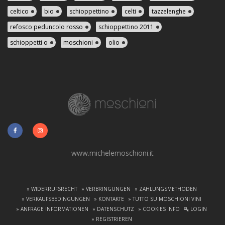
celtico
bio
schioppettino
celti
tazzelenghe
refosco peduncolo rosso
schioppettino 2011
schioppetti o
moschioni
olio
www.michelemoschioni.it
» WIDERRUFSRECHT
» VERBRINGUNGEN
» ZAHLUNGSMETHODEN
» VERKAUFSBEDINGUNGEN
» KONTAKTE
» TUTTO SU MOSCHIONI VINI
» ANFRAGE INFORMATIONEN
» DATENSCHUTZ
» COOKIES INFO
LOGIN
» REGISTRIEREN