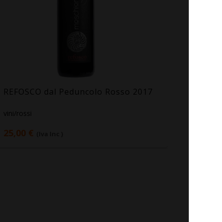
REFOSCO dal Peduncolo Rosso 2017
vini/rossi
25,00 €
(Iva Inc )