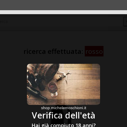
ricerca effettuata:
rosso
Ordina lista per
shop.michelemoschioni.it
Verifica dell'età
Hai già compiuto 18 anni?