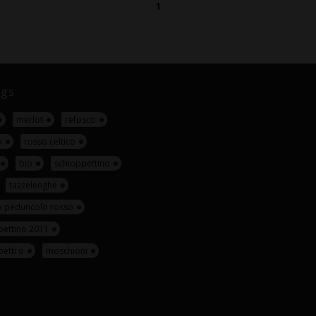
1
gs
merlot
refosco
o
rosso celtico
bio
schioppettino
tazzelenghe
o peduncolo rosso
pettino 2011
etti o
moschioni