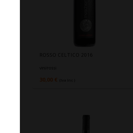
ROSSO CELTICO 2016
vini/rossi
30,00 €
(Iva Inc )