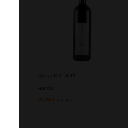
Rosso BIO 2019
vini/rossi
23,00 €
(Iva Inc )