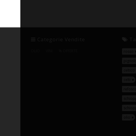
Categorie Vendite
Ta
OLIO
VINI
% OFFERTE
rosso
pignol
celtico
celti
refosc
schiop
schiopp
olio