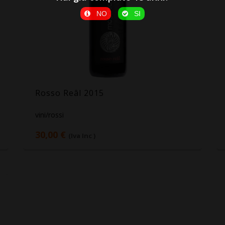
NO
SI
Rosso Reâl 2015
vini/rossi
30,00 €
(Iva Inc )