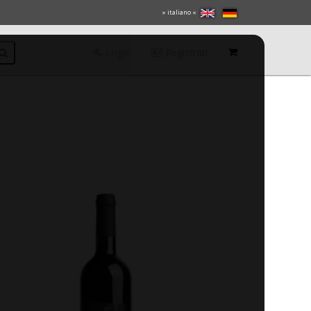
» italiano «
Login
Registrati